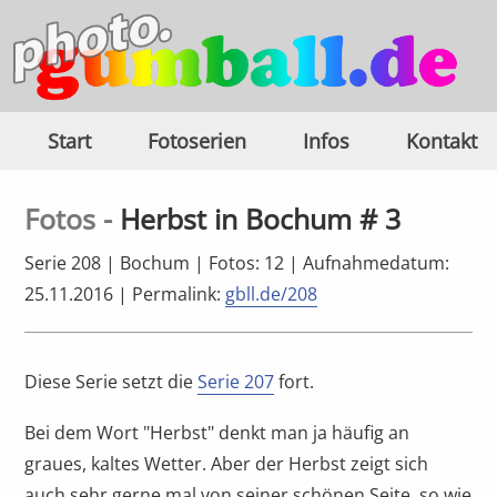
Start
Fotoserien
Infos
Kontakt
Fotos -
Herbst in Bochum # 3
Serie 208 | Bochum | Fotos: 12 | Aufnahmedatum:
25.11.2016 |
Permalink:
gbll.de/208
Diese Serie setzt die
Serie 207
fort.
Bei dem Wort "Herbst" denkt man ja häufig an
graues, kaltes Wetter. Aber der Herbst zeigt sich
auch sehr gerne mal von seiner schönen Seite, so wie