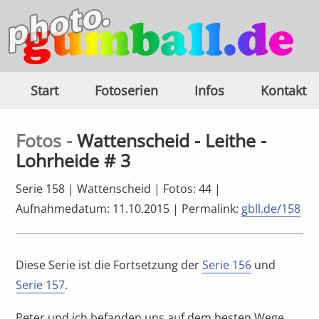
Start
Fotoserien
Infos
Kontakt
Fotos -
Wattenscheid - Leithe -
Lohrheide # 3
Serie 158 | Wattenscheid | Fotos: 44 |
Aufnahmedatum: 11.10.2015 |
Permalink:
gbll.de/158
Diese Serie ist die Fortsetzung der
Serie 156
und
Serie 157
.
Peter und ich befanden uns auf dem besten Wege,